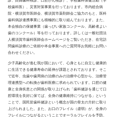
診、妊婦歯科検診、口腔がん検診）、学校歯科保健活動（学
校歯科医）、災害対策事業を行っております。市内総合病
院・横須賀市医師会、横須賀市薬剤師会ご協力のもと、医科
歯科病診連携事業にも積極的に取り組んでおります。また、
本会独自の保健事業（歯っぴい家族コンクール、高齢者よい
歯のコンクール）等を行っております。詳しくは一般社団法
人横須賀市歯科医師会ホームページをご覧いただき、在宅訪
問歯科診療のご依頼や本会事業へのご質問等お気軽にお問い
合わせください。
少子高齢化が進む我が国において、心身ともに自立し健康的
に生活できる健康寿命の延伸が課題とされております。そこ
で近年、虫歯や歯周病の治療のみの治療中心型から、治療管
理連携型への転換が歯科医療に求められています。口腔の健
康と全身疾患との関係が取り上げられ「歯科健診を通じて口
腔環境を良好に保てば、全身の健康維持につながる」という
ことで、国民皆歯科健診という概念が国の骨太の方針に取り
上げられました。また、お口のフレイル（虚弱）が、全身の
フレイルにつながるということでオーラルフレイルを予防、