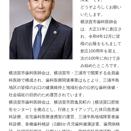
どうぞよろしくお願い
いたします。
横須賀市歯科医師会
は、大正11年に創立さ
れ、令和4年12月に皆
様のお蔭をもちまして
創立100周年を迎え、
次の100年に向けて歩
み始めたところです。
横須賀市歯科医師会は、横須賀市・三浦市で開業する会員歯
科医師で構成され、歯科医療関連事業はもとより、三浦半島
地区の皆様のお口の健康維持と地域社会の公的な歯科保健・
社会福祉の目的のため運営されています。
横須賀市歯科医師会は、横須賀市西逸見町の［横須賀口腔衛
生センター］を拠点とし、行政とタイアップした休日急患歯
科診療、在宅歯科医療連携室の運営、三浦半島地域障害者歯
科診療、各種歯科検診（2歳6か月児歯科健康診査、歯周病検