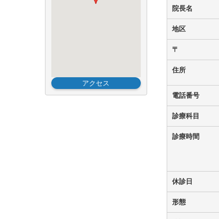
田
院長名
浦
・
地区
逸
見
〒
地
区
住所
アクセス
本
電話番号
町
・
診療科目
安
浦
診療時間
・
大
津
地
休診日
区
形態
衣