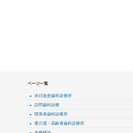
下
浦
地
区
三
浦
市
ページ一覧
休日急患歯科診療所
訪問歯科診療
障害者歯科診療所
要介護・高齢者歯科診療所
各種検診