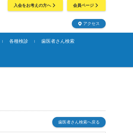
入会をお考えの方へ
会員ページ
アクセス
各種検診
歯医者さん検索
2歳6か月児歯科健康診
20・30・40・50・6
80歳歯周病検診
妊婦歯科検診
口腔がん検診
1歳6か月児・3歳児健
査
0・70歳歯周病検診
康診査
歯医者さん検索へ戻る