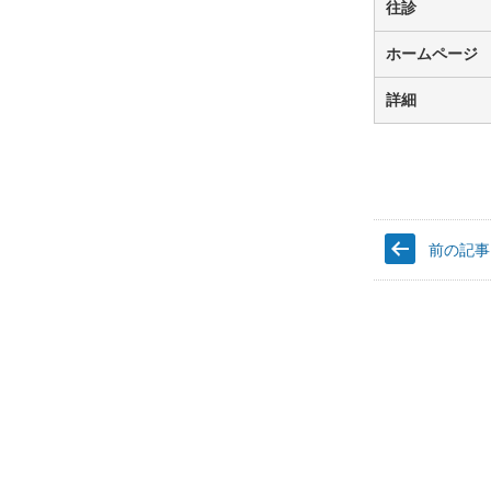
笠
往診
・
公
ホームページ
郷
・
詳細
西
部
地
区
浦
前の記事
賀
・
久
里
浜
・
野
比
・
北