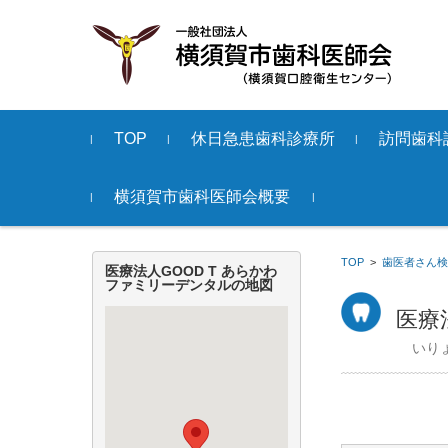
コンテンツに移動
TOP
休日急患歯科診療所
訪問歯科
横須賀市歯科医師会概要
会長挨拶
情報開示
リンク
地
TOP
>
歯医者さん検
医療法人GOOD T あらかわ
区
ファミリーデンタルの地図
で
医療
探
す
いり
追
浜
・